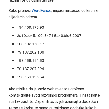
razmislite da ga instalirate.
Kako prenosi
WordFence
, napadi najčešće dolaze sa
slijedećih adresa:
194.169.175.93
2a10:cc45:100::5474:5a49:bfd6:2007
103.102.153.17
79.137.202.106
193.169.194.63
79.137.207.224
193.169.195.64
Ako mislite da je Vaše web mjesto ugroženo
kontaktirajte svog razvojnog programera ili instalirajte
sustav zaštite. Zapamtite, uvijek ažurirajte dodatke i
teme te koristite samo autorizirane dodatke kako bi