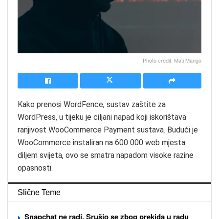
Photo credit: Mati Mango
Kako prenosi WordFence, sustav zaštite za
WordPress, u tijeku je ciljani napad koji iskorištava
ranjivost WooCommerce Payment sustava. Budući je
WooCommerce instaliran na 600 000 web mjesta
diljem svijeta, ovo se smatra napadom visoke razine
opasnosti.
Slične Teme
Snapchat ne radi. Srušio se zbog prekida u radu