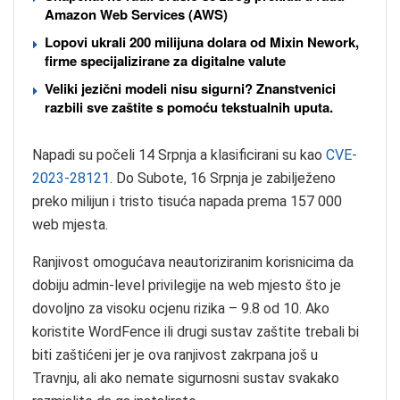
Amazon Web Services (AWS)
Lopovi ukrali 200 milijuna dolara od Mixin Nework,
firme specijalizirane za digitalne valute
Veliki jezični modeli nisu sigurni? Znanstvenici
razbili sve zaštite s pomoću tekstualnih uputa.
Napadi su počeli 14 Srpnja a klasificirani su kao
CVE-
2023-28121
. Do Subote, 16 Srpnja je zabilježeno
preko milijun i tristo tisuća napada prema 157 000
web mjesta.
Ranjivost omogućava neautoriziranim korisnicima da
dobiju admin-level privilegije na web mjesto što je
dovoljno za visoku ocjenu rizika – 9.8 od 10. Ako
koristite WordFence ili drugi sustav zaštite trebali bi
biti zaštićeni jer je ova ranjivost zakrpana još u
Travnju, ali ako nemate sigurnosni sustav svakako