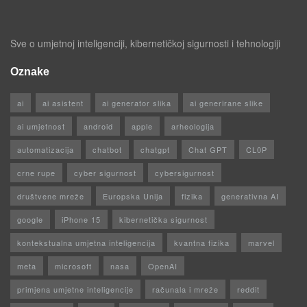
Sve o umjetnoj inteligenciji, kibernetičkoj sigurnosti i tehnologiji
Oznake
ai
ai asistent
ai generator slika
ai generirane slike
ai umjetnost
android
apple
arheologija
automatizacija
chatbot
chatgpt
Chat GPT
CL0P
crne rupe
cyber sigurnost
cybersigurnost
društvene mreže
Europska Unija
fizika
generativna AI
google
iPhone 15
kibernetička sigurnost
kontekstualna umjetna inteligencija
kvantna fizika
marvel
meta
microsoft
nasa
OpenAI
primjena umjetne inteligencije
računala i mreže
reddit