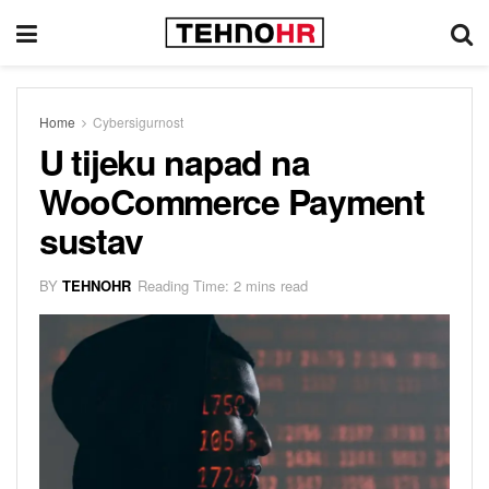
Home
Cybersigurnost
U tijeku napad na
WooCommerce Payment
sustav
BY
TEHNOHR
Reading Time: 2 mins read