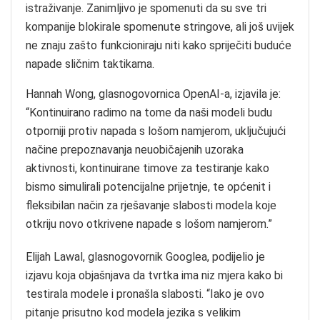
istraživanje. Zanimljivo je spomenuti da su sve tri
kompanije blokirale spomenute stringove, ali još uvijek
ne znaju zašto funkcioniraju niti kako spriječiti buduće
napade sličnim taktikama.
Hannah Wong, glasnogovornica OpenAI-a, izjavila je:
“Kontinuirano radimo na tome da naši modeli budu
otporniji protiv napada s lošom namjerom, uključujući
načine prepoznavanja neuobičajenih uzoraka
aktivnosti, kontinuirane timove za testiranje kako
bismo simulirali potencijalne prijetnje, te općenit i
fleksibilan način za rješavanje slabosti modela koje
otkriju novo otkrivene napade s lošom namjerom.”
Elijah Lawal, glasnogovornik Googlea, podijelio je
izjavu koja objašnjava da tvrtka ima niz mjera kako bi
testirala modele i pronašla slabosti. “Iako je ovo
pitanje prisutno kod modela jezika s velikim