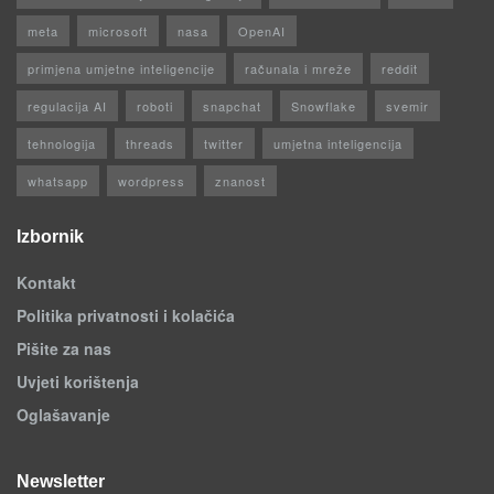
meta
microsoft
nasa
OpenAI
primjena umjetne inteligencije
računala i mreže
reddit
regulacija AI
roboti
snapchat
Snowflake
svemir
tehnologija
threads
twitter
umjetna inteligencija
whatsapp
wordpress
znanost
Izbornik
Kontakt
Politika privatnosti i kolačića
Pišite za nas
Uvjeti korištenja
Oglašavanje
Newsletter