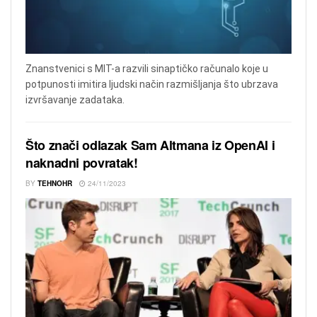
Znanstvenici s MIT-a razvili sinaptičko računalo koje u
potpunosti imitira ljudski način razmišljanja što ubrzava
izvršavanje zadataka.
Što znači odlazak Sam Altmana iz OpenAI i
naknadni povratak!
BY
TEHNOHR
24/11/2023