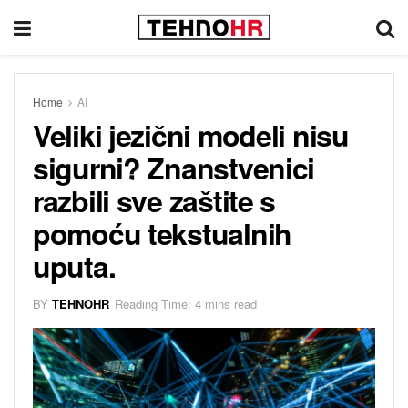
Home
AI
Veliki jezični modeli nisu
sigurni? Znanstvenici
razbili sve zaštite s
pomoću tekstualnih
uputa.
BY
TEHNOHR
Reading Time: 4 mins read