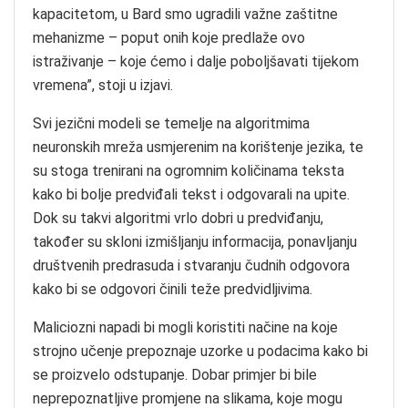
kapacitetom, u Bard smo ugradili važne zaštitne
mehanizme – poput onih koje predlaže ovo
istraživanje – koje ćemo i dalje poboljšavati tijekom
vremena”, stoji u izjavi.
Svi jezični modeli se temelje na algoritmima
neuronskih mreža usmjerenim na korištenje jezika, te
su stoga trenirani na ogromnim količinama teksta
kako bi bolje predviđali tekst i odgovarali na upite.
Dok su takvi algoritmi vrlo dobri u predviđanju,
također su skloni izmišljanju informacija, ponavljanju
društvenih predrasuda i stvaranju čudnih odgovora
kako bi se odgovori činili teže predvidljivima.
Maliciozni napadi bi mogli koristiti načine na koje
strojno učenje prepoznaje uzorke u podacima kako bi
se proizvelo odstupanje. Dobar primjer bi bile
neprepoznatljive promjene na slikama, koje mogu