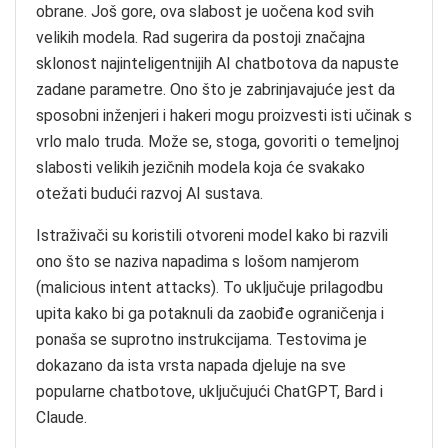
obrane. Još gore, ova slabost je uočena kod svih
velikih modela. Rad sugerira da postoji značajna
sklonost najinteligentnijih AI chatbotova da napuste
zadane parametre. Ono što je zabrinjavajuće jest da
sposobni inženjeri i hakeri mogu proizvesti isti učinak s
vrlo malo truda. Može se, stoga, govoriti o temeljnoj
slabosti velikih jezičnih modela koja će svakako
otežati budući razvoj AI sustava.
Istraživači su koristili otvoreni model kako bi razvili
ono što se naziva napadima s lošom namjerom
(malicious intent attacks). To uključuje prilagodbu
upita kako bi ga potaknuli da zaobiđe ograničenja i
ponaša se suprotno instrukcijama. Testovima je
dokazano da ista vrsta napada djeluje na sve
popularne chatbotove, uključujući ChatGPT, Bard i
Claude.