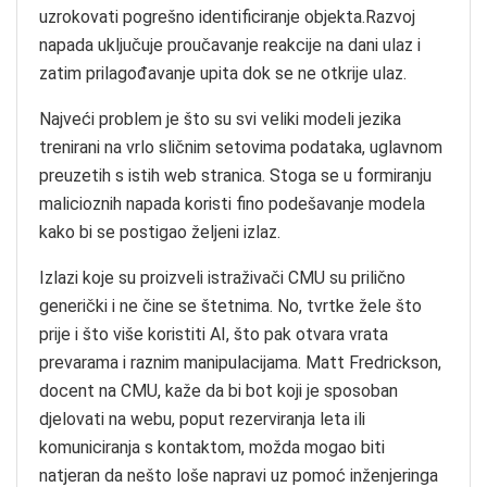
uzrokovati pogrešno identificiranje objekta.Razvoj
napada uključuje proučavanje reakcije na dani ulaz i
zatim prilagođavanje upita dok se ne otkrije ulaz.
Najveći problem je što su svi veliki modeli jezika
trenirani na vrlo sličnim setovima podataka, uglavnom
preuzetih s istih web stranica. Stoga se u formiranju
malicioznih napada koristi fino podešavanje modela
kako bi se postigao željeni izlaz.
Izlazi koje su proizveli istraživači CMU su prilično
generički i ne čine se štetnima. No, tvrtke žele što
prije i što više koristiti AI, što pak otvara vrata
prevarama i raznim manipulacijama. Matt Fredrickson,
docent na CMU, kaže da bi bot koji je sposoban
djelovati na webu, poput rezerviranja leta ili
komuniciranja s kontaktom, možda mogao biti
natjeran da nešto loše napravi uz pomoć inženjeringa