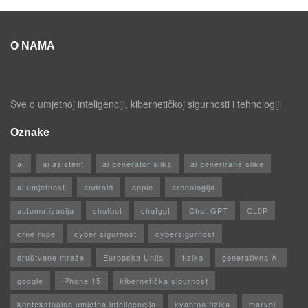
O NAMA
Sve o umjetnoj inteligenciji, kibernetičkoj sigurnosti i tehnologiji
Oznake
ai
ai asistent
ai generator slika
ai generirane slike
ai umjetnost
android
apple
arheologija
automatizacija
chatbot
chatgpt
Chat GPT
CL0P
crne rupe
cyber sigurnost
cybersigurnost
društvene mreže
Europska Unija
fizika
generativna AI
google
iPhone 15
kibernetička sigurnost
kontekstualna umjetna inteligencija
kvantna fizika
marvel