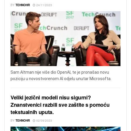
BY
TEHNOHR
24/11/2023
Sam Altman nije više dio OpenAI, te je pronašao novu
poziciju u novostvorenom AI odjelu unutar Microsofta.
Veliki jezični modeli nisu sigurni?
Znanstvenici razbili sve zaštite s pomoću
tekstualnih uputa.
BY
TEHNOHR
02/09/2023