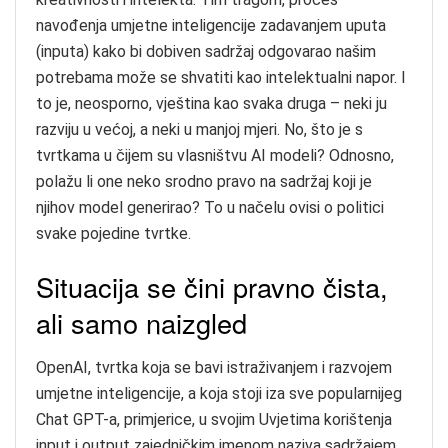
navođenja umjetne inteligencije zadavanjem uputa
(inputa) kako bi dobiven sadržaj odgovarao našim
potrebama može se shvatiti kao intelektualni napor. I
to je, neosporno, vještina kao svaka druga – neki ju
razviju u većoj, a neki u manjoj mjeri. No, što je s
tvrtkama u čijem su vlasništvu AI modeli? Odnosno,
polažu li one neko srodno pravo na sadržaj koji je
njihov model generirao? To u načelu ovisi o politici
svake pojedine tvrtke.
Situacija se čini pravno čista,
ali samo naizgled
OpenAI, tvrtka koja se bavi istraživanjem i razvojem
umjetne inteligencije, a koja stoji iza sve popularnijeg
Chat GPT-a, primjerice, u svojim Uvjetima korištenja
input i output zajedničkim imenom naziva sadržajem.