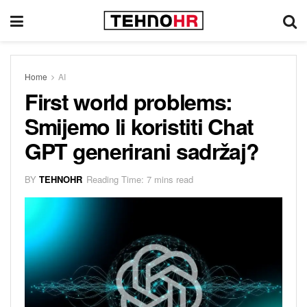
Home
AI
First world problems:
Smijemo li koristiti Chat
GPT generirani sadržaj?
BY
TEHNOHR
Reading Time: 7 mins read