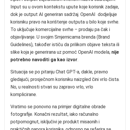
Input su u ovom kontekstu upute koje korisnik zadaje,
dok je output AI generiran sadržaj. OpenAI dodjeljuje
korisniku pravo na korištenje outputa u bilo koje svrhe.
To uključuje komercijalne svrhe – prodaju pa čak i
objavljivanje. U svojim Smjernicama brenda (Brand
Guidelines), također ističu da prilikom objave teksta ili
slike koja je generirana uz pomoć OpenAI modela,
nije
potrebno navoditi ga kao izvor
.
Situacija se po pitanju Chat GPT-a, dakle, pravno
gledajući, prosječnom korisniku naizgled čini vrlo čista.
No, u realnosti stvari su zapravo vrlo, vrlo
komplicirane.
Vratimo se ponovno na primjer digitalne obrade
fotografije. Konačni rezultat, iako računalno
potpomognut, isključivi je produkt misaonih i
praktičnih napora korisnika, odnosno ne referira se