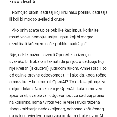
krivo shvatiti.
• Nemojte dijeliti sadržaj koji krši našu politiku sadržaja
ili koji bi mogao uvrijediti druge.
• Ako prihvaćate upite publike kao input, koristite
rasuđivanje; nemojte unijeti input koji bi mogao
rezultirati kršenjem naše politike sadržaja.”
Nije, dakle, nužno navesti OpenAI kao izvor, no
svakako bi trebalo istaknuti da je riječ o sadržaju koji
nije kreiran (isključivo) ljudskom rukom. Amnestira li to
od daljnje pravne odgovornosti – i ako da, koga točno
amnestira – korisnika ili OpenAI? To ostaje pitanje za
milijun dolara. Naime, iako je OpenAI , kako smo već
apsolvirali, sva prava i odgovornost za sadržaj prenio
na korisnika, sama tvrtka već je višestruko tužena
zbog korištenja nedozvoljenog, odnosno zaštićenog
pa čak i povjerljivog sadržaja prilikom obuke svog AI