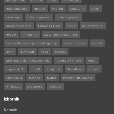
automatizacija
chatbot
chatgpt
Chat GPT
CL0P
crne rupe
cyber sigurnost
cybersigurnost
društvene mreže
Europska Unija
fizika
generativna AI
google
iPhone 15
kibernetička sigurnost
kontekstualna umjetna inteligencija
kvantna fizika
marvel
meta
microsoft
nasa
OpenAI
primjena umjetne inteligencije
računala i mreže
reddit
regulacija AI
roboti
snapchat
Snowflake
svemir
tehnologija
threads
twitter
umjetna inteligencija
whatsapp
wordpress
znanost
Izbornik
Kontakt