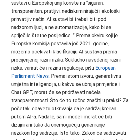
sustavi u Europskoj uniji koriste na “siguran,
transparentan, pratljivi, nediskriminirajući i ekološki
prihvatljiv način. AI sustavi bi trebali biti pod
nadzorom ljudi, a ne automatizacije, kako bi se
spriječile štetne posljedice. ” Prema okviru koji je
Europska komisija postavila još 2021. godine,
možemo očekivati klasifikaciju AI sustava prema
procijenjenoj razini rizika. Sukladno navedenoj razini
rizika, varirat će i razina regulacije, pišu
European
Parliament News
. Prema istom izvoru, generativna
umjetna inteligencija, u kakvu se ubraja primjerice i
Chat GPT, morat će se pridržavati načela
transparentnosti. Što će to točno značiti u praksi? Za
početak, obavezu otkrivanja da je sadržaj kreiran
putem AI-a. Nadalje, sami modeli morat će biti
dizajnirani tako da onemogućuju generiranje
nezakonitog sadržaja. Isto tako, Zakon će sadržavati