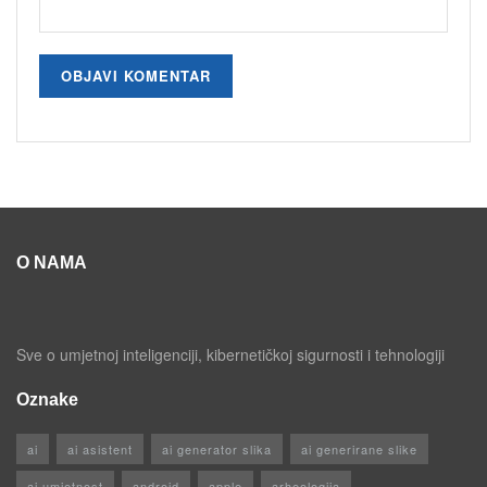
O NAMA
Sve o umjetnoj inteligenciji, kibernetičkoj sigurnosti i tehnologiji
Oznake
ai
ai asistent
ai generator slika
ai generirane slike
ai umjetnost
android
apple
arheologija