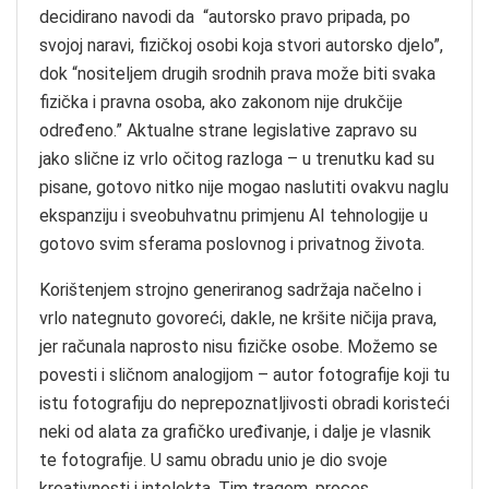
decidirano navodi da “autorsko pravo pripada, po
svojoj naravi, fizičkoj osobi koja stvori autorsko djelo”,
dok “nositeljem drugih srodnih prava može biti svaka
fizička i pravna osoba, ako zakonom nije drukčije
određeno.” Aktualne strane legislative zapravo su
jako slične iz vrlo očitog razloga – u trenutku kad su
pisane, gotovo nitko nije mogao naslutiti ovakvu naglu
ekspanziju i sveobuhvatnu primjenu AI tehnologije u
gotovo svim sferama poslovnog i privatnog života.
Korištenjem strojno generiranog sadržaja načelno i
vrlo nategnuto govoreći, dakle, ne kršite ničija prava,
jer računala naprosto nisu fizičke osobe. Možemo se
povesti i sličnom analogijom – autor fotografije koji tu
istu fotografiju do neprepoznatljivosti obradi koristeći
neki od alata za grafičko uređivanje, i dalje je vlasnik
te fotografije. U samu obradu unio je dio svoje
kreativnosti i intelekta. Tim tragom, proces