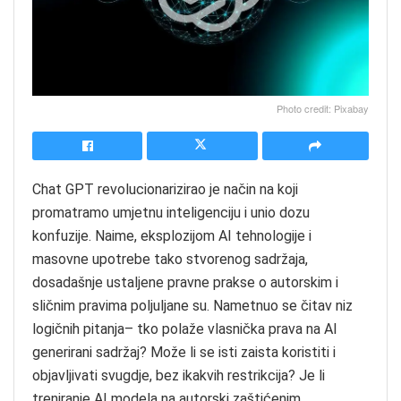
Photo credit: Pixabay
Chat GPT revolucionarizirao je način na koji
promatramo umjetnu inteligenciju i unio dozu
konfuzije. Naime, eksplozijom AI tehnologije i
masovne upotrebe tako stvorenog sadržaja,
dosadašnje ustaljene pravne prakse o autorskim i
sličnim pravima poljuljane su. Nametnuo se čitav niz
logičnih pitanja– tko polaže vlasnička prava na AI
generirani sadržaj? Može li se isti zaista koristiti i
objavljivati svugdje, bez ikakvih restrikcija? Je li
treniranje AI modela na autorski zaštićenim