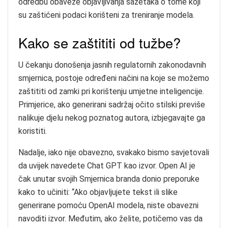
odredbu obaveze objavljivanja sažetaka o tome koji
su zaštićeni podaci korišteni za treniranje modela.
Kako se zaštititi od tužbe?
U čekanju donošenja jasnih regulatornih zakonodavnih
smjernica, postoje određeni načini na koje se možemo
zaštititi od zamki pri korištenju umjetne inteligencije.
Primjerice, ako generirani sadržaj očito stilski previše
nalikuje djelu nekog poznatog autora, izbjegavajte ga
koristiti.
Nadalje, iako nije obavezno, svakako bismo savjetovali
da uvijek navedete Chat GPT kao izvor. Open AI je
čak unutar svojih Smjernica branda donio preporuke
kako to učiniti: “Ako objavljujete tekst ili slike
generirane pomoću OpenAI modela, niste obavezni
navoditi izvor. Međutim, ako želite, potičemo vas da