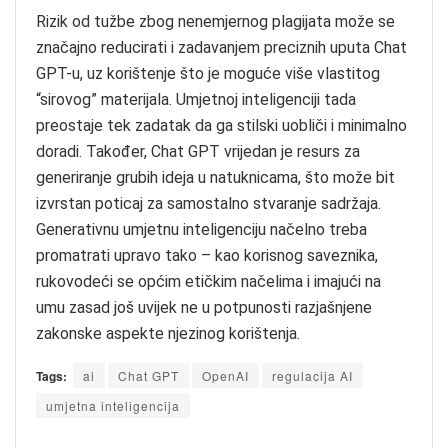
Rizik od tužbe zbog nenemjernog plagijata može se
značajno reducirati i zadavanjem preciznih uputa Chat
GPT-u, uz korištenje što je moguće više vlastitog
“sirovog” materijala. Umjetnoj inteligenciji tada
preostaje tek zadatak da ga stilski uobliči i minimalno
doradi. Također, Chat GPT vrijedan je resurs za
generiranje grubih ideja u natuknicama, što može bit
izvrstan poticaj za samostalno stvaranje sadržaja.
Generativnu umjetnu inteligenciju načelno treba
promatrati upravo tako – kao korisnog saveznika,
rukovodeći se općim etičkim načelima i imajući na
umu zasad još uvijek ne u potpunosti razjašnjene
zakonske aspekte njezinog korištenja.
Tags:
ai
Chat GPT
OpenAI
regulacija AI
umjetna inteligencija