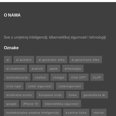
O NAMA
Sve o umjetnoj inteligenciji, kibernetičkoj sigurnosti i tehnologiji
Oznake
ai
ai asistent
ai generator slika
ai generirane slike
ai umjetnost
android
apple
arheologija
automatizacija
chatbot
chatgpt
Chat GPT
CL0P
crne rupe
cyber sigurnost
cybersigurnost
društvene mreže
Europska Unija
fizika
generativna AI
google
iPhone 15
kibernetička sigurnost
kontekstualna umjetna inteligencija
kvantna fizika
marvel