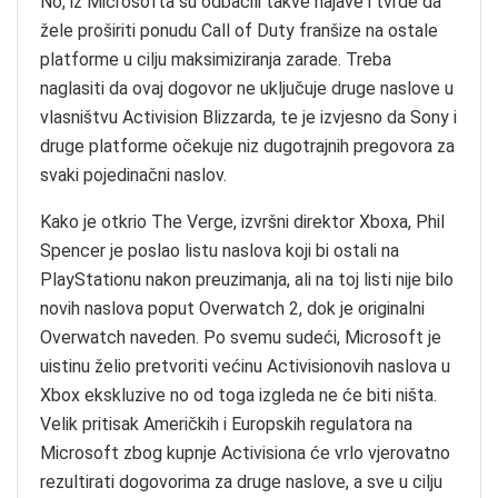
No, iz Microsofta su odbacili takve najave i tvrde da
žele proširiti ponudu Call of Duty franšize na ostale
platforme u cilju maksimiziranja zarade. Treba
naglasiti da ovaj dogovor ne uključuje druge naslove u
vlasništvu Activision Blizzarda, te je izvjesno da Sony i
druge platforme očekuje niz dugotrajnih pregovora za
svaki pojedinačni naslov.
Kako je otkrio The Verge, izvršni direktor Xboxa, Phil
Spencer je poslao listu naslova koji bi ostali na
PlayStationu nakon preuzimanja, ali na toj listi nije bilo
novih naslova poput Overwatch 2, dok je originalni
Overwatch naveden. Po svemu sudeći, Microsoft je
uistinu želio pretvoriti većinu Activisionovih naslova u
Xbox ekskluzive no od toga izgleda ne će biti ništa.
Velik pritisak Američkih i Europskih regulatora na
Microsoft zbog kupnje Activisiona će vrlo vjerovatno
rezultirati dogovorima za druge naslove, a sve u cilju