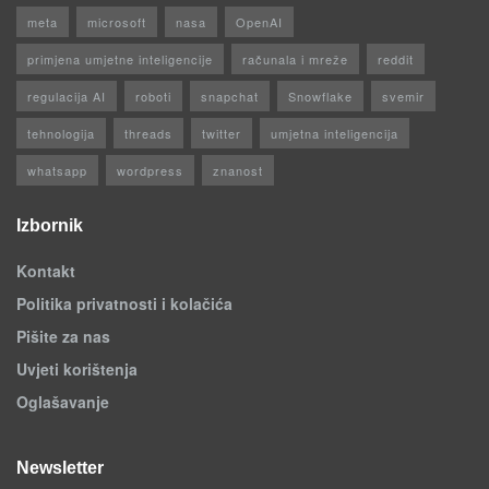
meta
microsoft
nasa
OpenAI
primjena umjetne inteligencije
računala i mreže
reddit
regulacija AI
roboti
snapchat
Snowflake
svemir
tehnologija
threads
twitter
umjetna inteligencija
whatsapp
wordpress
znanost
Izbornik
Kontakt
Politika privatnosti i kolačića
Pišite za nas
Uvjeti korištenja
Oglašavanje
Newsletter