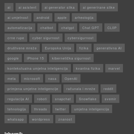
ai
ai asistent
ai generator slika
ai generirane slike
ai umjetnost
android
apple
arheologija
automatizacija
chatbot
chatgpt
Chat GPT
CL0P
crne rupe
cyber sigurnost
cybersigurnost
društvene mreže
Europska Unija
fizika
generativna AI
google
iPhone 15
kibernetička sigurnost
kontekstualna umjetna inteligencija
kvantna fizika
marvel
meta
microsoft
nasa
OpenAI
primjena umjetne inteligencije
računala i mreže
reddit
regulacija AI
roboti
snapchat
Snowflake
svemir
tehnologija
threads
twitter
umjetna inteligencija
whatsapp
wordpress
znanost