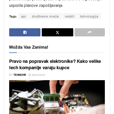
usporila planove zapošljavanja.
Tags:
api
društvene mreže
reddit
tehnologija
Možda Vas Zanima!
Pravo na popravak elektronike? Kako velike
tech kompanije varaju kupce
BY
TEHNOHR
28/03/2024