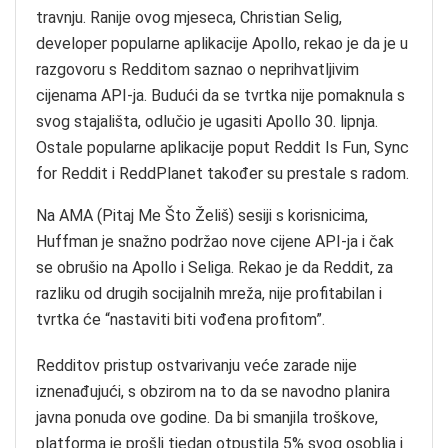
travnju. Ranije ovog mjeseca, Christian Selig,
developer popularne aplikacije Apollo, rekao je da je u
razgovoru s Redditom saznao o neprihvatljivim
cijenama API-ja. Budući da se tvrtka nije pomaknula s
svog stajališta, odlučio je ugasiti Apollo 30. lipnja.
Ostale popularne aplikacije poput Reddit Is Fun, Sync
for Reddit i ReddPlanet također su prestale s radom.
Na AMA (Pitaj Me Što Želiš) sesiji s korisnicima,
Huffman je snažno podržao nove cijene API-ja i čak
se obrušio na Apollo i Seliga. Rekao je da Reddit, za
razliku od drugih socijalnih mreža, nije profitabilan i
tvrtka će “nastaviti biti vođena profitom”.
Redditov pristup ostvarivanju veće zarade nije
iznenađujući, s obzirom na to da se navodno planira
javna ponuda ove godine. Da bi smanjila troškove,
platforma je prošli tjedan otpustila 5% svog osoblja i