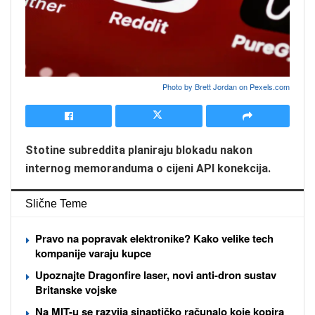
Photo by Brett Jordan on
Pexels.com
Stotine subreddita planiraju blokadu nakon
internog memoranduma o cijeni API konekcija.
Slične Teme
Pravo na popravak elektronike? Kako velike tech
kompanije varaju kupce
Upoznajte Dragonfire laser, novi anti-dron sustav
Britanske vojske
Na MIT-u se razvija sinaptičko računalo koje kopira