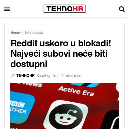
Home
Tehnologija
Reddit uskoro u blokadi!
Najveći subovi neće biti
dostupni
BY
TEHNOHR
Reading Time: 2 mins read