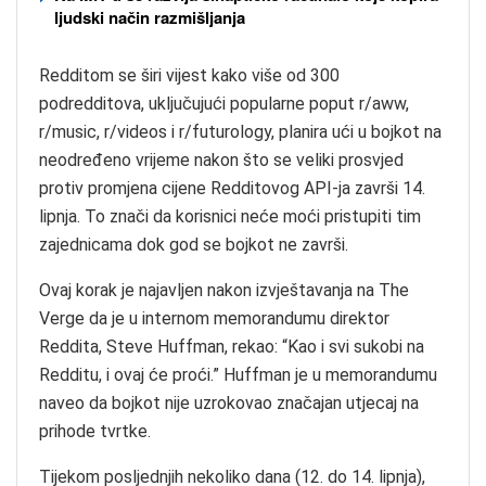
ljudski način razmišljanja
Redditom se širi vijest kako više od 300
podredditova, uključujući popularne poput r/aww,
r/music, r/videos i r/futurology, planira ući u bojkot na
neodređeno vrijeme nakon što se veliki prosvjed
protiv promjena cijene Redditovog API-ja završi 14.
lipnja. To znači da korisnici neće moći pristupiti tim
zajednicama dok god se bojkot ne završi.
Ovaj korak je najavljen nakon izvještavanja na The
Verge da je u internom memorandumu direktor
Reddita, Steve Huffman, rekao: “Kao i svi sukobi na
Redditu, i ovaj će proći.” Huffman je u memorandumu
naveo da bojkot nije uzrokovao značajan utjecaj na
prihode tvrtke.
Tijekom posljednjih nekoliko dana (12. do 14. lipnja),