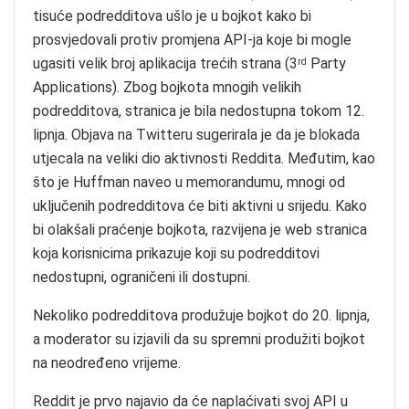
tisuće podredditova ušlo je u bojkot kako bi
prosvjedovali protiv promjena API-ja koje bi mogle
ugasiti velik broj aplikacija trećih strana (3
Party
rd
Applications). Zbog bojkota mnogih velikih
podredditova, stranica je bila nedostupna tokom 12.
lipnja. Objava na Twitteru sugerirala je da je blokada
utjecala na veliki dio aktivnosti Reddita. Međutim, kao
što je Huffman naveo u memorandumu, mnogi od
uključenih podredditova će biti aktivni u srijedu. Kako
bi olakšali praćenje bojkota, razvijena je web stranica
koja korisnicima prikazuje koji su podredditovi
nedostupni, ograničeni ili dostupni.
Nekoliko podredditova produžuje bojkot do 20. lipnja,
a moderator su izjavili da su spremni produžiti bojkot
na neodređeno vrijeme.
Reddit je prvo najavio da će naplaćivati svoj API u