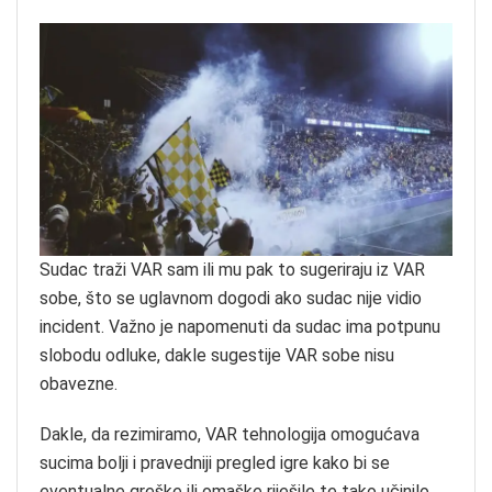
Sudac traži VAR sam ili mu pak to sugeriraju iz VAR
sobe, što se uglavnom dogodi ako sudac nije vidio
incident. Važno je napomenuti da sudac ima potpunu
slobodu odluke, dakle sugestije VAR sobe nisu
obavezne.
Dakle, da rezimiramo, VAR tehnologija omogućava
sucima bolji i pravedniji pregled igre kako bi se
eventualne greške ili omaške riješile te tako učinilo