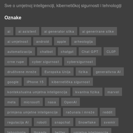
Sve o umjetnoj inteligenciji, kibernetičkoj sigurnosti i tehnologiji
Oznake
ai
ai asistent
ai generator slika
ai generirane slike
ai umjetnost
android
apple
arheologija
automatizacija
chatbot
chatgpt
Chat GPT
CL0P
crne rupe
cyber sigurnost
cybersigurnost
društvene mreže
Europska Unija
fizika
generativna AI
google
iPhone 15
kibernetička sigurnost
kontekstualna umjetna inteligencija
kvantna fizika
marvel
meta
microsoft
nasa
OpenAI
primjena umjetne inteligencije
računala i mreže
reddit
regulacija AI
roboti
snapchat
Snowflake
svemir
tehnologija
threads
twitter
umjetna inteligencija