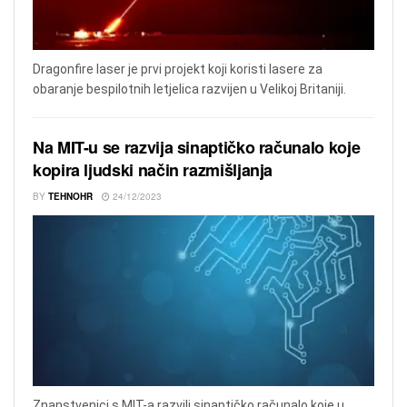
Dragonfire laser je prvi projekt koji koristi lasere za
obaranje bespilotnih letjelica razvijen u Velikoj Britaniji.
Na MIT-u se razvija sinaptičko računalo koje
kopira ljudski način razmišljanja
BY
TEHNOHR
24/12/2023
Znanstvenici s MIT-a razvili sinaptičko računalo koje u