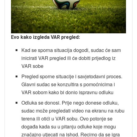
Evo kako izgleda VAR pregled:
Kad se sporna situacija dogodi, sudac će sam
inicirati VAR pregled ili će dobiti prijedlog iz
VAR sobe
Pregled sporne situacije i savjetodavni proces.
Glavni sudac se konzultira s pomoćnicima i
VAR sobom kako bi donio ispravnu odluku
Odluka se donosi. Prije nego donese odluku,
sudac može pregledati video na ekranu na rubu
terena ili otići u VAR sobu. Ovo potonje se
događa kada su u pitanju odluke koje mogu
značajno utjecati na ishod. Recimo da se igra