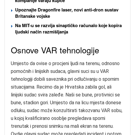
kompanije varaju kupce
Upoznajte Dragonfire laser, novi anti-dron sustav
Britanske vojske
Na MIT-u se razvija sinaptičko računalo koje kopira
ljudski način razmišljanja
Osnove VAR tehnologije
Umjesto da ovise o procjeni ljudi na terenu, odnosno
pomoćnih i linijskih sudaca, glavni suci su u VAR
tehnologiji dobili saveznika pri odlučivanju o spornim
situacijama. Recimo da je Hrvatska zabila gol, ali
linijski sudac svira zaleđe. Naši se bune, protivnici se
bune, stadion gori. Umjesto da na licu mjesta donese
odluku, sudac može konzultirati takozvanu VAR sobu,
u kojoj kvalificirano osoblje pregledava sporni
trenutak i prenosi snimku na mali ekran na terenu.
Ovdje glavni sudac može pregledati incident i potom