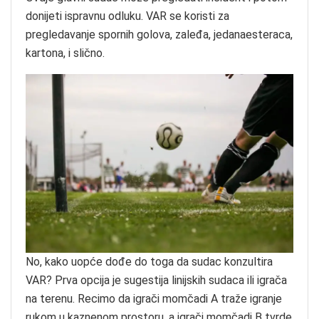
donijeti ispravnu odluku. VAR se koristi za
pregledavanje spornih golova, zaleđa, jedanaesteraca,
kartona, i slično.
No, kako uopće dođe do toga da sudac konzultira
VAR? Prva opcija je sugestija linijskih sudaca ili igrača
na terenu. Recimo da igrači momčadi A traže igranje
rukom u kaznenom prostoru, a igrači momčadi B tvrde