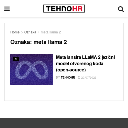
Home
Oznaka
meta llama 2
Oznaka:
meta llama 2
Meta lansira LLaMA 2 jezični
AI
model otvorenog koda
(open-source)
BY
TEHNOHR
20/07/2023