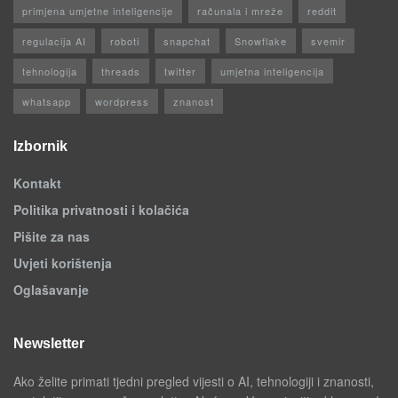
primjena umjetne inteligencije
računala i mreže
reddit
regulacija AI
roboti
snapchat
Snowflake
svemir
tehnologija
threads
twitter
umjetna inteligencija
whatsapp
wordpress
znanost
Izbornik
Kontakt
Politika privatnosti i kolačića
Pišite za nas
Uvjeti korištenja
Oglašavanje
Newsletter
Ako želite primati tjedni pregled vijesti o AI, tehnologiji i znanosti,