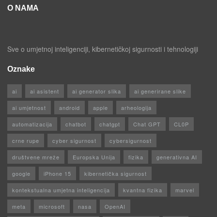
O NAMA
Sve o umjetnoj inteligenciji, kibernetičkoj sigurnosti i tehnologiji
Oznake
ai
ai asistent
ai generator slika
ai generirane slike
ai umjetnost
android
apple
arheologija
automatizacija
chatbot
chatgpt
Chat GPT
CL0P
crne rupe
cyber sigurnost
cybersigurnost
društvene mreže
Europska Unija
fizika
generativna AI
google
iPhone 15
kibernetička sigurnost
kontekstualna umjetna inteligencija
kvantna fizika
marvel
meta
microsoft
nasa
OpenAI