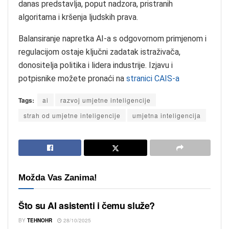
danas predstavlja, poput nadzora, pristranih
algoritama i kršenja ljudskih prava.
Balansiranje napretka AI-a s odgovornom primjenom i
regulacijom ostaje ključni zadatak istraživača,
donositelja politika i lidera industrije. Izjavu i
potpisnike možete pronaći na
stranici CAIS-a
Tags:
ai
razvoj umjetne inteligencije
strah od umjetne inteligencije
umjetna inteligencija
Možda Vas Zanima!
Što su AI asistenti i čemu služe?
BY
TEHNOHR
28/10/2025