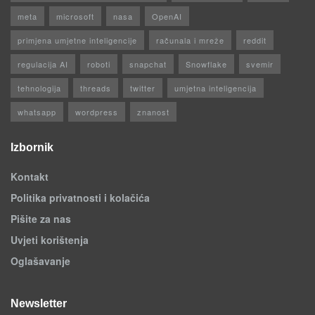
meta
microsoft
nasa
OpenAI
primjena umjetne inteligencije
računala i mreže
reddit
regulacija AI
roboti
snapchat
Snowflake
svemir
tehnologija
threads
twitter
umjetna inteligencija
whatsapp
wordpress
znanost
Izbornik
Kontakt
Politika privatnosti i kolačića
Pišite za nas
Uvjeti korištenja
Oglašavanje
Newsletter