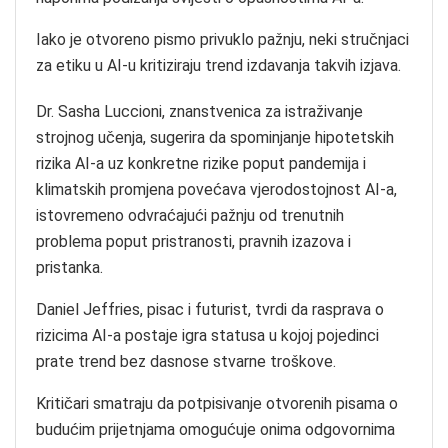
Iako je otvoreno pismo privuklo pažnju, neki stručnjaci
za etiku u AI-u kritiziraju trend izdavanja takvih izjava.
Dr. Sasha Luccioni, znanstvenica za istraživanje
strojnog učenja, sugerira da spominjanje hipotetskih
rizika AI-a uz konkretne rizike poput pandemija i
klimatskih promjena povećava vjerodostojnost AI-a,
istovremeno odvraćajući pažnju od trenutnih
problema poput pristranosti, pravnih izazova i
pristanka.
Daniel Jeffries, pisac i futurist, tvrdi da rasprava o
rizicima AI-a postaje igra statusa u kojoj pojedinci
prate trend bez dasnose stvarne troškove.
Kritičari smatraju da potpisivanje otvorenih pisama o
budućim prijetnjama omogućuje onima odgovornima