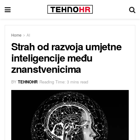
Home
AI
Strah od razvoja umjetne
inteligencije među
znanstvenicima
BY
TEHNOHR
Reading Time: 3 mins read