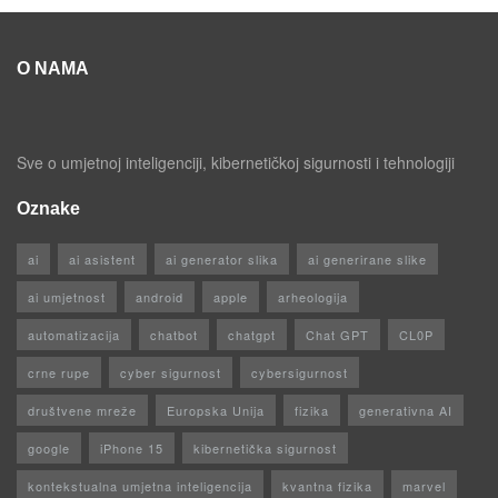
O NAMA
Sve o umjetnoj inteligenciji, kibernetičkoj sigurnosti i tehnologiji
Oznake
ai
ai asistent
ai generator slika
ai generirane slike
ai umjetnost
android
apple
arheologija
automatizacija
chatbot
chatgpt
Chat GPT
CL0P
crne rupe
cyber sigurnost
cybersigurnost
društvene mreže
Europska Unija
fizika
generativna AI
google
iPhone 15
kibernetička sigurnost
kontekstualna umjetna inteligencija
kvantna fizika
marvel