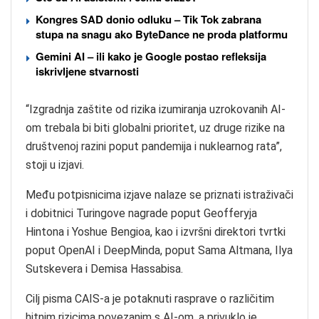
Kongres SAD donio odluku – Tik Tok zabrana
stupa na snagu ako ByteDance ne proda platformu
Gemini AI – ili kako je Google postao refleksija
iskrivljene stvarnosti
“Izgradnja zaštite od rizika izumiranja uzrokovanih AI-
om trebala bi biti globalni prioritet, uz druge rizike na
društvenoj razini poput pandemija i nuklearnog rata”,
stoji u izjavi.
Među potpisnicima izjave nalaze se priznati istraživači
i dobitnici Turingove nagrade poput Geofferyja
Hintona i Yoshue Bengioa, kao i izvršni direktori tvrtki
poput OpenAI i DeepMinda, poput Sama Altmana, Ilya
Sutskevera i Demisa Hassabisa.
Cilj pisma CAIS-a je potaknuti rasprave o različitim
hitnim rizicima povezanim s AI-om, a privuklo je