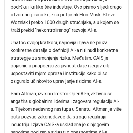
podršku i kritike šire industrije. Ovo pismo slijedi drugo
otvoreno pismo koje su potpisali Elon Musk, Steve
Wozniak i preko 1000 drugih stručnjaka, a u kojem se
traži prekid “nekontroliranog” razvoja AI-a.
Unatoč svojoj kratkoći, najnovija izjava ne pruža
konkretne detalje o definiciji AI-a niti nudi konkretne
strategije za smanjenje rizika. Međutim, CAIS je
pojasnio u priopćenju za javnost da je njegov cilj
uspostaviti mjere opreza i institucije kako bi se
osiguralo učinkovito upravljanje rizicima AI-a.
Sam Altman, izvršni direktor OpenAI-a, aktivno se
angažira s globalnim liderima i zagovara regulaciju AI-
a. Tijekom nedavnog nastupa u Senatu, Altman je više
puta pozvao zakonodavce da strogo reguliraju
industriju. Izjava CAIS-a usklađena je s njegovim
naporima podizanja svijesti o opasnostima AI-a.