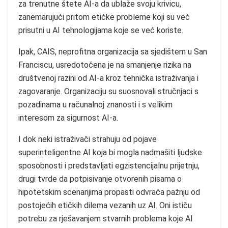
za trenutne štete AI-a da ublaže svoju krivicu,
zanemarujući pritom etičke probleme koji su već
prisutni u AI tehnologijama koje se već koriste.
Ipak, CAIS, neprofitna organizacija sa sjedištem u San
Franciscu, usredotočena je na smanjenje rizika na
društvenoj razini od AI-a kroz tehnička istraživanja i
zagovaranje. Organizaciju su suosnovali stručnjaci s
pozadinama u računalnoj znanosti i s velikim
interesom za sigurnost AI-a.
I dok neki istraživači strahuju od pojave
superinteligentne AI koja bi mogla nadmašiti ljudske
sposobnosti i predstavljati egzistencijalnu prijetnju,
drugi tvrde da potpisivanje otvorenih pisama o
hipotetskim scenarijima propasti odvraća pažnju od
postojećih etičkih dilema vezanih uz AI. Oni ističu
potrebu za rješavanjem stvarnih problema koje AI