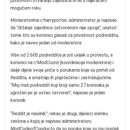
ponovnom otvaranju zajednice ili ne u najkraćem
mogučem roku.
Moderatorima r/harrypotter, administrator je napisao
da “držanje zajednice zatvorenom nije opcija”, unatoč
tome što su korisnici glasali za privatnost podreddita,
kako je naveo jedan od moderatora.
Više od 2.600 podreddita je još uvijek u protestu, a
korisnici na r/ModCoord (koordinacija moderatora) i
dalje dijele svoje priče o porukama koje su primili od
Reddita, a smatraju ih prijetećima i zastrašujućima.
“Moj mali podreddit koji broji samo 27 korisnika je
ugrožen jer je ostao zatvoren”, napisao je jedan
korisnik.
“Reddit je nasilnik”, rekao je drugi, dijeleći snimku
zaslona u kojoj je napisao administratoru
ModCodeofConductu da su poruke koje su mu poslali