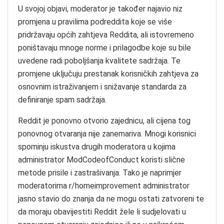
U svojoj objavi, moderator je također najavio niz
promjena u pravilima podreddita koje se više
pridržavaju općih zahtjeva Reddita, ali istovremeno
poništavaju mnoge norme i prilagodbe koje su bile
uvedene radi poboljšanja kvalitete sadržaja. Te
promjene uključuju prestanak korisničkih zahtjeva za
osnovnim istraživanjem i snižavanje standarda za
definiranje spam sadržaja.
Reddit je ponovno otvorio zajednicu, ali cijena tog
ponovnog otvaranja nije zanemariva. Mnogi korisnici
spominju iskustva drugih moderatora u kojima
administrator ModCodeofConduct koristi slične
metode prisile i zastrašivanja. Tako je naprimjer
moderatorima r/homeimprovement administrator
jasno stavio do znanja da ne mogu ostati zatvoreni te
da moraju obavijestiti Reddit žele li sudjelovati u