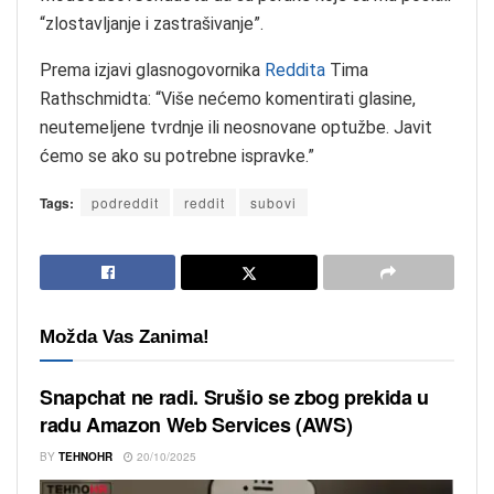
“zlostavljanje i zastrašivanje”.
Prema izjavi glasnogovornika
Reddita
Tima
Rathschmidta: “Više nećemo komentirati glasine,
neutemeljene tvrdnje ili neosnovane optužbe. Javit
ćemo se ako su potrebne ispravke.”
Tags:
podreddit
reddit
subovi
Možda Vas Zanima!
Snapchat ne radi. Srušio se zbog prekida u
radu Amazon Web Services (AWS)
BY
TEHNOHR
20/10/2025