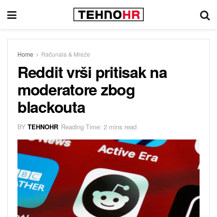
Home
Računala & Mreže
Reddit vrši pritisak na
moderatore zbog
blackouta
BY
TEHNOHR
Reading Time: 2 mins read