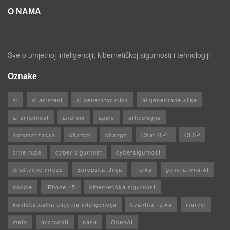
O NAMA
Sve o umjetnoj inteligenciji, kibernetičkoj sigurnosti i tehnologiji
Oznake
ai
ai asistent
ai generator slika
ai generirane slike
ai umjetnost
android
apple
arheologija
automatizacija
chatbot
chatgpt
Chat GPT
CL0P
crne rupe
cyber sigurnost
cybersigurnost
društvene mreže
Europska Unija
fizika
generativna AI
google
iPhone 15
kibernetička sigurnost
kontekstualna umjetna inteligencija
kvantna fizika
marvel
meta
microsoft
nasa
OpenAI