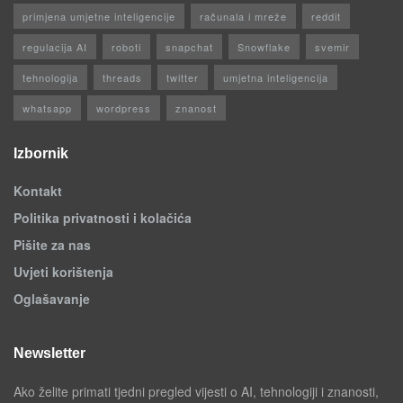
primjena umjetne inteligencije
računala i mreže
reddit
regulacija AI
roboti
snapchat
Snowflake
svemir
tehnologija
threads
twitter
umjetna inteligencija
whatsapp
wordpress
znanost
Izbornik
Kontakt
Politika privatnosti i kolačića
Pišite za nas
Uvjeti korištenja
Oglašavanje
Newsletter
Ako želite primati tjedni pregled vijesti o AI, tehnologiji i znanosti,