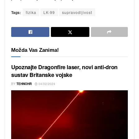
Tags:
fizika
LK-99
supravodljivost
Možda Vas Zanima!
Upoznajte Dragonfire laser, novi anti-dron
sustav Britanske vojske
BY
TEHNOHR
04/02/2024