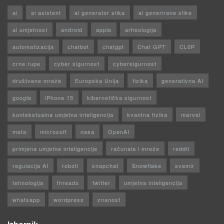
ai
ai asistent
ai generator slika
ai generirane slike
ai umjetnost
android
apple
arheologija
automatizacija
chatbot
chatgpt
Chat GPT
CL0P
crne rupe
cyber sigurnost
cybersigurnost
društvene mreže
Europska Unija
fizika
generativna AI
google
iPhone 15
kibernetička sigurnost
kontekstualna umjetna inteligencija
kvantna fizika
marvel
meta
microsoft
nasa
OpenAI
primjena umjetne inteligencije
računala i mreže
reddit
regulacija AI
roboti
snapchat
Snowflake
svemir
tehnologija
threads
twitter
umjetna inteligencija
whatsapp
wordpress
znanost