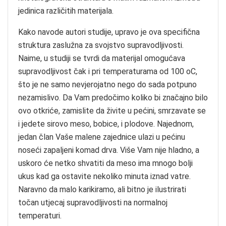
jedinica različitih materijala.
Kako navode autori studije, upravo je ova specifična
struktura zaslužna za svojstvo supravodljivosti.
Naime, u studiji se tvrdi da materijal omogućava
supravodljivost čak i pri temperaturama od 100 oC,
što je ne samo nevjerojatno nego do sada potpuno
nezamislivo. Da Vam predočimo koliko bi značajno bilo
ovo otkriće, zamislite da živite u pećini, smrzavate se
i jedete sirovo meso, bobice, i plodove. Najednom,
jedan član Vaše malene zajednice ulazi u pećinu
noseći zapaljeni komad drva. Više Vam nije hladno, a
uskoro će netko shvatiti da meso ima mnogo bolji
ukus kad ga ostavite nekoliko minuta iznad vatre.
Naravno da malo karikiramo, ali bitno je ilustrirati
točan utjecaj supravodljivosti na normalnoj
temperaturi.