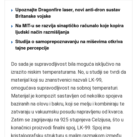
Upoznajte Dragonfire laser, novi anti-dron sustav
Britanske vojske
Na MIT-u se razvija sinaptičko računalo koje kopira
ljudski način razmišljanja
Studija o samoprepoznavanju na miševima otkriva
tajne percepcije
Do sada je supravodljivost bila moguća isključivo na
izrazito niskim temperaturama. No, u studiji se tvrdi da
materijal koji su znanstvenici nazvali LK-99,
omogućava supravodljivost na sobnoj temperaturi.
Materijal je kompozit sastavljen od nekoliko spojeva
baziranih na olovu i bakru, koji se melju i kombiniraju te
zatvaraju u vakuumsku posudu napravljenu od kvarca.
Zatim se zagrijavaju na 925 stupnjeva Celzijusa, što u
konačnici proizvodi finalni spoj, LK-99. Spoj ima
kristalografsku strukturu s malim razmakom između