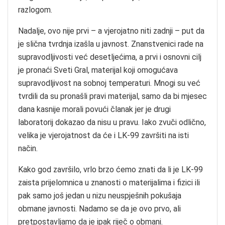
razlogom.
Nadalje, ovo nije prvi – a vjerojatno niti zadnji – put da
je slična tvrdnja izašla u javnost. Znanstvenici rade na
supravodljivosti već desetljećima, a prvi i osnovni cilj
je pronaći Sveti Gral, materijal koji omogućava
supravodljivost na sobnoj temperaturi. Mnogi su već
tvrdili da su pronašli pravi materijal, samo da bi mjesec
dana kasnije morali povući članak jer je drugi
laboratorij dokazao da nisu u pravu. Iako zvuči odlično,
velika je vjerojatnost da će i LK-99 završiti na isti
način.
Kako god završilo, vrlo brzo ćemo znati da li je LK-99
zaista prijelomnica u znanosti o materijalima i fizici ili
pak samo još jedan u nizu neuspješnih pokušaja
obmane javnosti. Nadamo se da je ovo prvo, ali
pretpostavljamo da je ipak riječ o obmani.