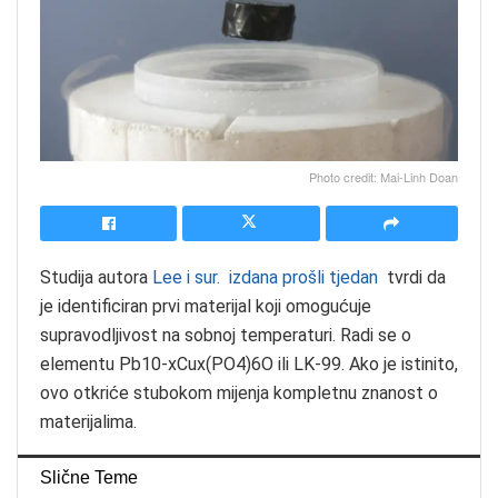
Photo credit: Mai-Linh Doan
Studija autora
Lee i sur. izdana prošli tjedan
tvrdi da
je identificiran prvi materijal koji omogućuje
supravodljivost na sobnoj temperaturi. Radi se o
elementu Pb10-xCux(PO4)6O ili LK-99. Ako je istinito,
ovo otkriće stubokom mijenja kompletnu znanost o
materijalima.
Slične Teme