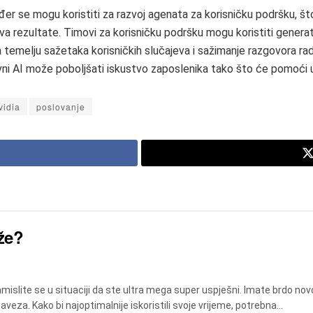
er se mogu koristiti za razvoj agenata za korisničku podršku, š
ava rezultate. Timovi za korisničku podršku mogu koristiti gener
 temelju sažetaka korisničkih slučajeva i sažimanje razgovora rad
vni AI može poboljšati iskustvo zaposlenika tako što će pomoći u
vidia
poslovanje
uže?
mislite se u situaciji da ste ultra mega super uspješni. Imate brdo no
aveza. Kako bi najoptimalnije iskoristili svoje vrijeme, potrebna...