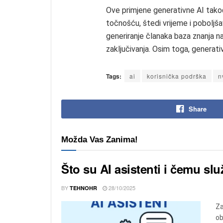
Ove primjene generativne AI takođ
točnošću, štedi vrijeme i poboljš
generiranje članaka baza znanja na
zaključivanja. Osim toga, generati
Tags:
ai
korisnička podrška
n
Share
Možda Vas Zanima!
Što su AI asistenti i čemu sl
BY
28/10/2025
TEHNOHR
Za
ob