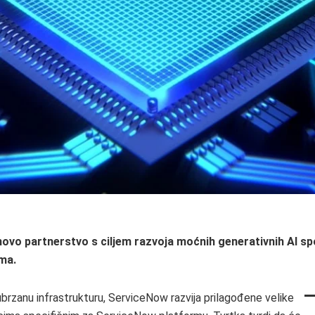
 novo partnerstvo s ciljem razvoja moćnih generativnih AI spo
ima.
 ubrzanu infrastrukturu, ServiceNow razvija prilagođene velike