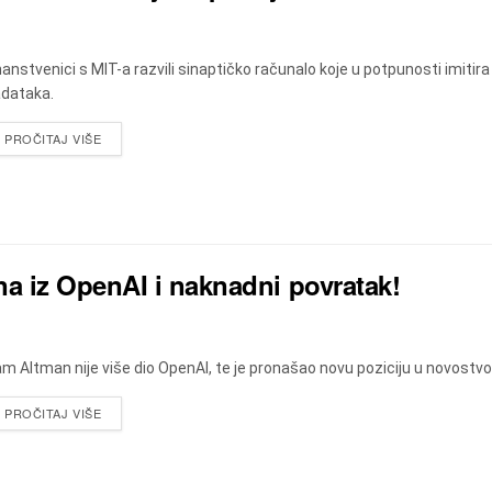
anstvenici s MIT-a razvili sinaptičko računalo koje u potpunosti imitira
dataka.
DETAILS
PROČITAJ VIŠE
a iz OpenAI i naknadni povratak!
m Altman nije više dio OpenAI, te je pronašao novu poziciju u novostv
DETAILS
PROČITAJ VIŠE