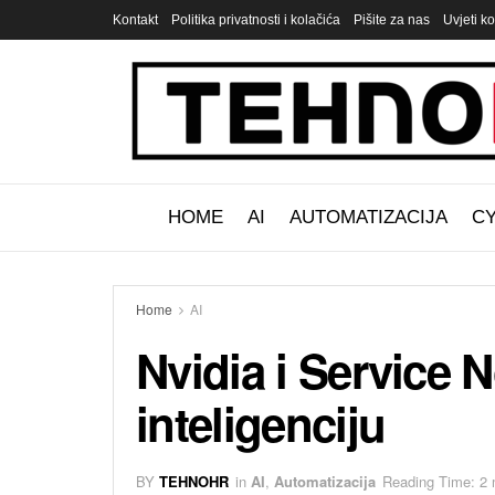
Kontakt
Politika privatnosti i kolačića
Pišite za nas
Uvjeti ko
HOME
AI
AUTOMATIZACIJA
C
Home
AI
Nvidia i Service 
inteligenciju
BY
TEHNOHR
in
AI
,
Automatizacija
Reading Time: 2 