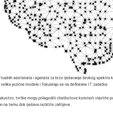
irtualnih asistenata i agenata za brzo rješavanje širokog spektra k
velike jezične modele i fokusiraju se na definirane IT zadatke.
iskustvo, tvrtke mogu prilagoditi chatbotove koristeći vlastite po
an na temu dok rješava različite zahtjeve.