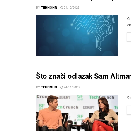
BY
24/12/2023
TEHNOHR
Zn
za
Što znači odlazak Sam Altman
BY
24/11/2023
TEHNOHR
Sa