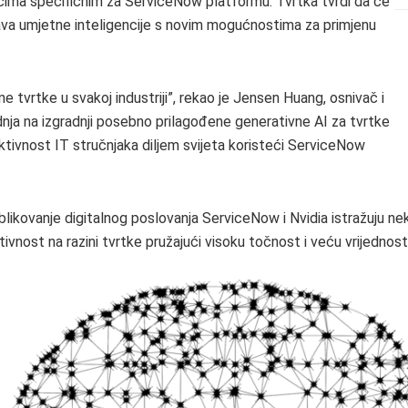
cima specifičnim za ServiceNow platformu. Tvrtka tvrdi da će
tava umjetne inteligencije s novim mogućnostima za primjenu
e tvrtke u svakoj industriji”, rekao je Jensen Huang, osnivač i
adnja na izgradnji posebno prilagođene generativne AI za tvrtke
ktivnost IT stručnjaka diljem svijeta koristeći ServiceNow
likovanje digitalnog poslovanja ServiceNow i Nvidia istražuju ne
tivnost na razini tvrtke pružajući visoku točnost i veću vrijednost