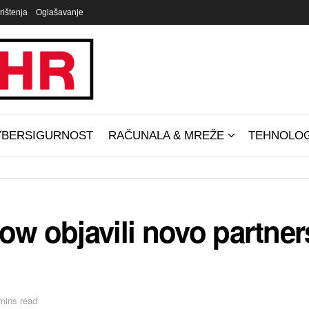
rištenja
Oglašavanje
YBERSIGURNOST
RAČUNALA & MREŽE
TEHNOLOG
Now objavili novo partne
mins read