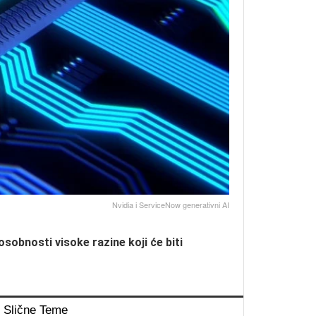
Nvidia i ServiceNow generativni AI
sobnosti visoke razine koji će biti
Slične Teme