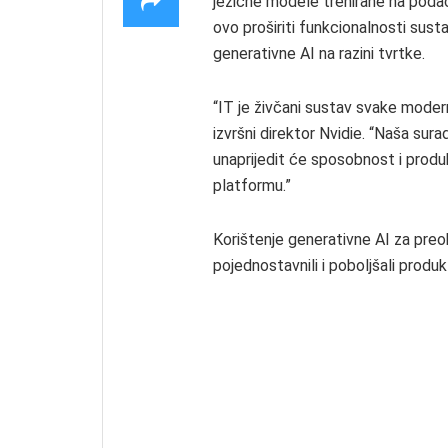
jezične modele trenirane na poda
ovo proširiti funkcionalnosti sus
generativne AI na razini tvrtke.
“IT je živčani sustav svake modern
izvršni direktor Nvidie. “Naša sur
unaprijedit će sposobnost i produ
platformu.”
Korištenje generativne AI za preob
pojednostavnili i poboljšali produk