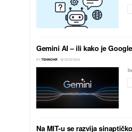
Gemini AI – ili kako je Google
BY
25/02/2024
TEHNOHR
Sv
Na MIT-u se razvija sinaptičko