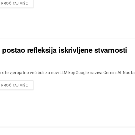
DETAILS
PROČITAJ VIŠE
 postao refleksija iskrivljene stvarnosti
i ste vjerojatno već čuli za novi LLM koji Google naziva Gemini AI. Nast
DETAILS
PROČITAJ VIŠE