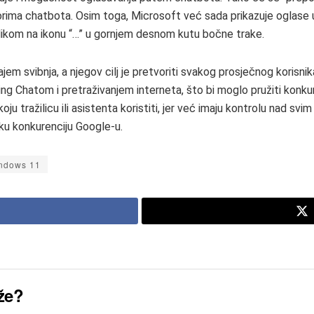
orima chatbota. Osim toga, Microsoft već sada prikazuje oglase u
likom na ikonu “…” u gornjem desnom kutu bočne trake.
rajem svibnja, a njegov cilj je pretvoriti svakog prosječnog koris
s Bing Chatom i pretraživanjem interneta, što bi moglo pružiti kon
koju tražilicu ili asistenta koristiti, jer već imaju kontrolu na
aku konkurenciju Google-u.
ndows 11
uže?