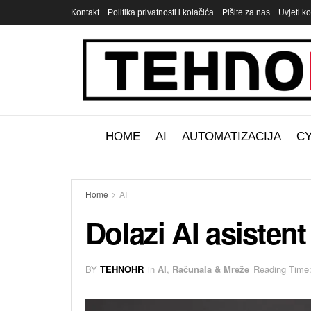
Kontakt
Politika privatnosti i kolačića
Pišite za nas
Uvjeti ko
HOME
AI
AUTOMATIZACIJA
C
Home
AI
Dolazi AI asisten
BY
TEHNOHR
in
AI
,
Računala & Mreže
Reading Time: