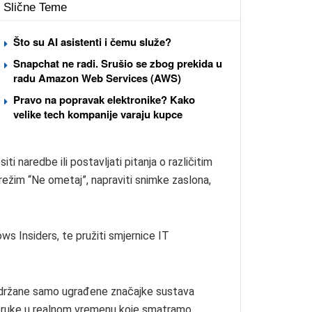
Slične Teme
Što su AI asistenti i čemu služe?
Snapchat ne radi. Srušio se zbog prekida u
radu Amazon Web Services (AWS)
Pravo na popravak elektronike? Kako
velike tech kompanije varaju kupce
i naredbe ili postavljati pitanja o različitim
režim “Ne ometaj”, napraviti snimke zaslona,
s Insiders, te pružiti smjernice IT
 podržane samo ugrađene značajke sustava
poruke u realnom vremenu koje smatramo