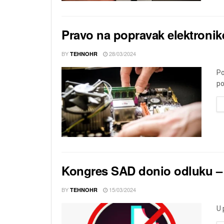
Pravo na popravak elektronik
BY
28/03/2024
TEHNOHR
Po
po
Kongres SAD donio odluku – 
BY
15/03/2024
TEHNOHR
U 