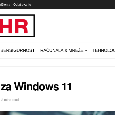
rištenja
Oglašavanje
YBERSIGURNOST
RAČUNALA & MREŽE
TEHNOLOG
t za Windows 11
 2 mins read