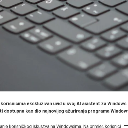
m korisnicima ekskluzivan uvid u svoj AI asistent za Window
i dostupna kao dio najnovijeg ažuriranja programa Windows
šanje korisničkog iskustva na Windowsima. Na primjer, korisnici