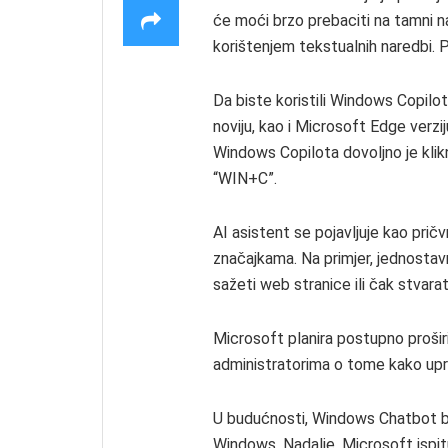
će moći brzo prebaciti na tamni na
korištenjem tekstualnih naredbi. P
Da biste koristili Windows Copilot
noviju, kao i Microsoft Edge verzi
Windows Copilota dovoljno je kliknu
“WIN+C”.
AI asistent se pojavljuje kao pričv
značajkama. Na primjer, jednostav
sažeti web stranice ili čak stvara
Microsoft planira postupno prošir
administratorima o tome kako upr
U budućnosti, Windows Chatbot bi
Windows. Nadalje, Microsoft isp