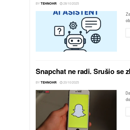
BY
28/10/2025
TEHNOHR
Za
ob
Snapchat ne radi. Srušio se
BY
20/10/2025
TEHNOHR
Da
do