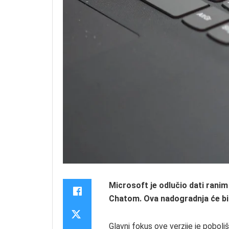
Microsoft je odlučio dati rani
Chatom. Ova nadogradnja će bit
Glavni fokus ove verzije je pobolj