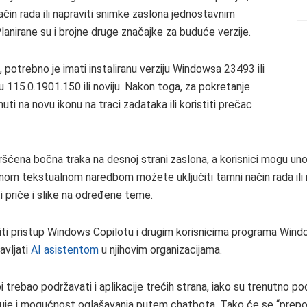
čin rada ili napraviti snimke zaslona jednostavnim
lanirane su i brojne druge značajke za buduće verzije.
, potrebno je imati instaliranu verziju Windowsa 23493 ili
ju 115.0.1901.150 ili noviju. Nakon toga, za pokretanje
ti na novu ikonu na traci zadataka ili koristiti prečac
ršćena bočna traka na desnoj strani zaslona, a korisnici mogu unosit
nom tekstualnom naredbom možete uključiti tamni način rada ili 
ti priče i slike na određene teme.
iti pristup Windows Copilotu i drugim korisnicima programa Window
avljati
AI asistentom
u njihovim organizacijama.
 trebao podržavati i aplikacije trećih strana, iako su trenutno
ituje i mogućnost oglašavanja putem chatbota. Tako će se “pre