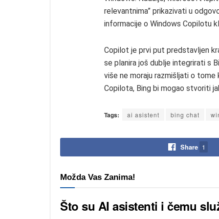
relevantnima” prikazivati u odgov
informacije o Windows Copilotu k
Copilot je prvi put predstavljen k
se planira još dublje integrirati 
više ne moraju razmišljati o tome 
Copilota, Bing bi mogao stvoriti j
Tags:
ai asistent
bing chat
wi
Share
1
Možda Vas Zanima!
Što su AI asistenti i čemu sl