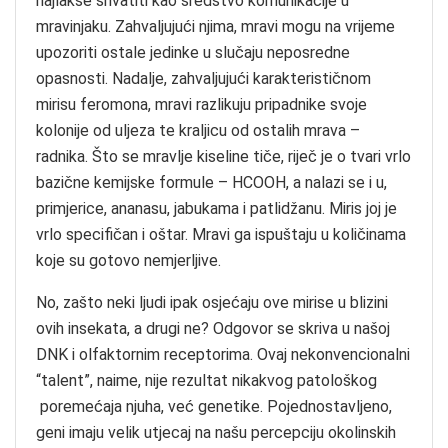
najlakše shvatiti kao sredstvo komunikacije u
mravinjaku. Zahvaljujući njima, mravi mogu na vrijeme
upozoriti ostale jedinke u slučaju neposredne
opasnosti. Nadalje, zahvaljujući karakterističnom
mirisu feromona, mravi razlikuju pripadnike svoje
kolonije od uljeza te kraljicu od ostalih mrava –
radnika. Što se mravlje kiseline tiče, riječ je o tvari vrlo
bazične kemijske formule – HCOOH, a nalazi se i u,
primjerice, ananasu, jabukama i patlidžanu. Miris joj je
vrlo specifičan i oštar. Mravi ga ispuštaju u količinama
koje su gotovo nemjerljive.
No, zašto neki ljudi ipak osjećaju ove mirise u blizini
ovih insekata, a drugi ne? Odgovor se skriva u našoj
DNK i olfaktornim receptorima. Ovaj nekonvencionalni
“talent”, naime, nije rezultat nikakvog patološkog
poremećaja njuha, već genetike. Pojednostavljeno,
geni imaju velik utjecaj na našu percepciju okolinskih