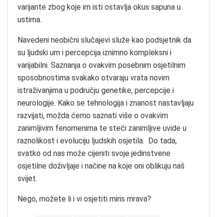
varijante zbog koje im isti ostavlja okus sapuna u
ustima.
Navedeni neobični slučajevi služe kao podsjetnik da
su ljudski um i percepcija iznimno kompleksni i
varijabilni. Saznanja o ovakvim posebnim osjetilnim
sposobnostima svakako otvaraju vrata novim
istraživanjima u području genetike, percepcije i
neurologije. Kako se tehnologija i znanost nastavljaju
razvijati, možda ćemo saznati više o ovakvim
zanimljivim fenomenima te steći zanimljive uvide u
raznolikost i evoluciju ljudskih osjetila. Do tada,
svatko od nas može cijeniti svoje jedinstvene
osjetilne doživljaje i načine na koje oni oblikuju naš
svijet.
Nego, možete li i vi osjetiti miris mrava?