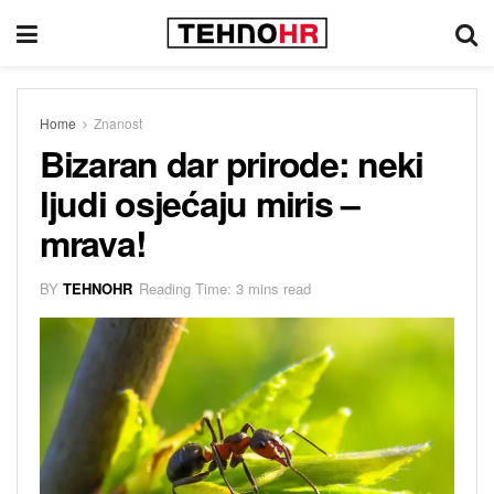
Home
Znanost
Bizaran dar prirode: neki
ljudi osjećaju miris –
mrava!
BY
TEHNOHR
Reading Time: 3 mins read