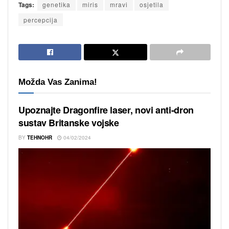
Tags:
genetika
miris
mravi
osjetila
percepcija
Možda Vas Zanima!
Upoznajte Dragonfire laser, novi anti-dron
sustav Britanske vojske
BY
TEHNOHR
04/02/2024