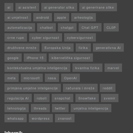
ai
ai asistent
ai generator slika
ai generirane slike
ai umjetnost
android
apple
arheologija
automatizacija
chatbot
chatgpt
Chat GPT
CL0P
crne rupe
cyber sigurnost
cybersigurnost
društvene mreže
Europska Unija
fizika
generativna AI
google
iPhone 15
kibernetička sigurnost
kontekstualna umjetna inteligencija
kvantna fizika
marvel
meta
microsoft
nasa
OpenAI
primjena umjetne inteligencije
računala i mreže
reddit
regulacija AI
roboti
snapchat
Snowflake
svemir
tehnologija
threads
twitter
umjetna inteligencija
whatsapp
wordpress
znanost