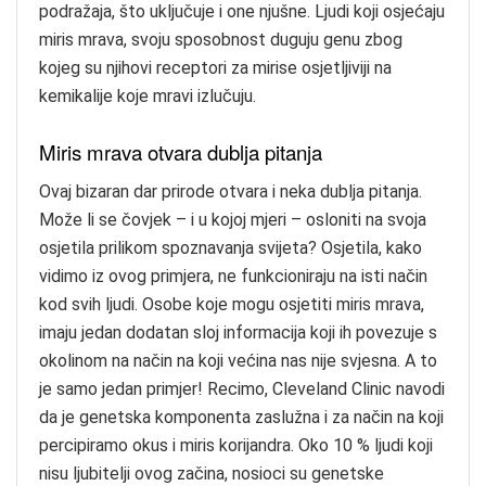
podražaja, što uključuje i one njušne. Ljudi koji osjećaju
miris mrava, svoju sposobnost duguju genu zbog
kojeg su njihovi receptori za mirise osjetljiviji na
kemikalije koje mravi izlučuju.
Miris mrava otvara dublja pitanja
Ovaj bizaran dar prirode otvara i neka dublja pitanja.
Može li se čovjek – i u kojoj mjeri – osloniti na svoja
osjetila prilikom spoznavanja svijeta? Osjetila, kako
vidimo iz ovog primjera, ne funkcioniraju na isti način
kod svih ljudi. Osobe koje mogu osjetiti miris mrava,
imaju jedan dodatan sloj informacija koji ih povezuje s
okolinom na način na koji većina nas nije svjesna. A to
je samo jedan primjer! Recimo, Cleveland Clinic navodi
da je genetska komponenta zaslužna i za način na koji
percipiramo okus i miris korijandra. Oko 10 % ljudi koji
nisu ljubitelji ovog začina, nosioci su genetske