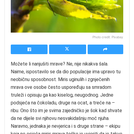
Photo credit: Pixabay
Možete li nanjušiti mrave? Ne, nije nikakva šala.
Naime, ispostavilo se da dio populacije ima upravo tu
neobičnu sposobnost. Miris uginulih i zgnječenih
mrava ove osobe često uspoređuju sa smradom
truleži i opisuju ga kao kiselog, neugodnog. Jedne
podsjeća na čokoladu, druge na ocat, a treće na –
ribu. Ono što im je svima zajedničko je šok kad shvate
da ne dijele svi njihovu nesvakidašnju moć njuha.
Naravno, jednaka je nevjerica i s druge strane – ekipu
koja ne osjeća miris mrava teško je uvjeriti da je takvo